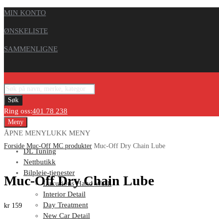
MIN KONTO
ØNSKELISTE
SAMMENLIGNE
Products
search
Søk
Ring oss:
401 78 238
Skip
Meny
to
ÅPNE MENY
LUKK MENY
content
Forside
Muc-Off MC produkter
Muc-Off Dry Chain Lube
DL Tuning
Nettbutikk
Bilpleie-tjenester
Muc-Off Dry Chain Lube
Luxurious Hand Wash
Interior Detail
Day Treatment
kr
159
New Car Detail