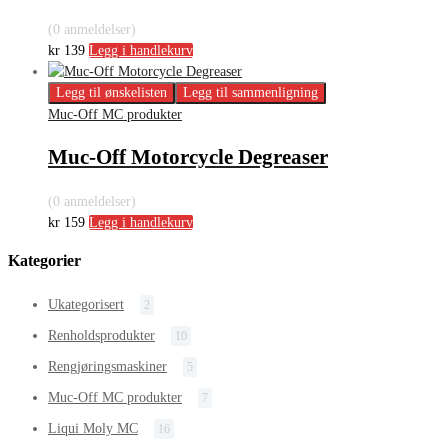
(0 anmeldelser)
kr
139
Legg i handlekurv
Legg til ønskelisten
Legg til sammenligning
Muc-Off MC produkter
Muc-Off Motorcycle Degreaser
(0 anmeldelser)
kr
159
Legg i handlekurv
Kategorier
Ukategorisert
2
Renholdsprodukter
10
Rengjøringsmaskiner
5
Muc-Off MC produkter
7
Liqui Moly MC
16