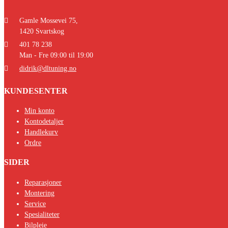
Gamle Mossevei 75,
1420 Svartskog
401 78 238
Man - Fre 09:00 til 19:00
didrik@dltuning.no
KUNDESENTER
Min konto
Kontodetaljer
Handlekurv
Ordre
SIDER
Reparasjoner
Montering
Service
Spesialiteter
Bilpleie