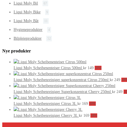
Liqui Moly Bil
67
Liqui Moly Bike
9
Liqui Moly Båt
11
Hygieneprodukter
4
Bilpleieprodukter
52
Nye produkter
Liqui Moly Scheibenenteiser Citrus 500ml
kr
149
-0%
Liqui Moly Scheibenreiniger superkonzentrat Citrus 250ml
kr
249
-0
Liqui Moly Scheibenreiniger Superkonzentrat Cherry 250ml
kr
249
-
Liqui Moly Scheibenreiniger Citrus 3L
kr
169
-0%
Liqui Moly Scheibenreiniger Cherry 3L
kr
169
-0%