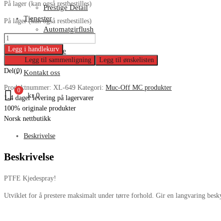
På lager (kan også restbestilles)
Prestige Detail
Tjenester
På lager (kan også restbestilles)
Automatgirflush
Muc-
AC-service
Off
Legg i handlekurv
Service
Dry
Legg til sammenligning
Legg til ønskelisten
Om oss
Chain
Del(0)
Kontakt oss
Lube
Produktnummer:
XL-649
Kategori:
Muc-Off MC produkter
antall
0
kr
0
1-4 dager levering på lagervarer
100% originale produkter
Norsk nettbutikk
Beskrivelse
Beskrivelse
PTFE Kjedespray!
Utviklet for å prestere maksimalt under tørre forhold. Gir en langvaring besk