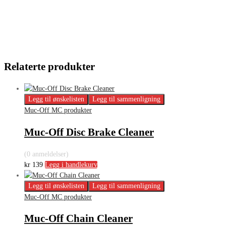
Relaterte produkter
Legg til ønskelisten
Legg til sammenligning
Muc-Off MC produkter
Muc-Off Disc Brake Cleaner
(0 anmeldelser)
kr
139
Legg i handlekurv
Legg til ønskelisten
Legg til sammenligning
Muc-Off MC produkter
Muc-Off Chain Cleaner