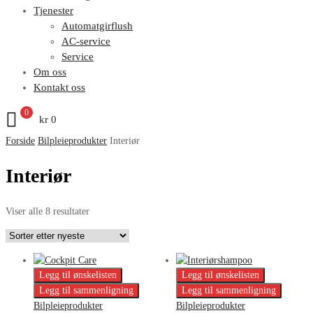
Tjenester
Automatgirflush
AC-service
Service
Om oss
Kontakt oss
0
kr
0
Forside
Bilpleieprodukter
Interiør
Interiør
Viser alle 8 resultater
Legg til ønskelisten
Legg til ønskelisten
Legg til sammenligning
Legg til sammenligning
Bilpleieprodukter
Bilpleieprodukter