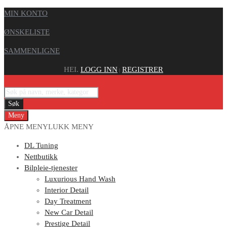
MIN KONTO
ØNSKELISTE
SAMMENLIGNE
HEI.
LOGG INN
REGISTRER
|
Søk
Meny
ÅPNE MENY
LUKK MENY
DL Tuning
Nettbutikk
Bilpleie-tjenester
Luxurious Hand Wash
Interior Detail
Day Treatment
New Car Detail
Prestige Detail