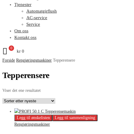
Tjenester
Automatgirflush
AC-service
Service
Om oss
Kontakt oss
0
kr
0
Forside
Rengjøringsmaskiner
Tepperensere
Tepperensere
Viser det ene resultatet
Legg til ønskelisten
Legg til sammenligning
Rengjøringsmaskiner