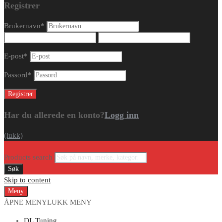
Registrer
Brukernavn
*
E-post
*
Passord
*
Har du allerede en konto?
Logg inn
(lukk)
Products search
Søk
Skip to content
Meny
ÅPNE MENY
LUKK MENY
DL Tuning