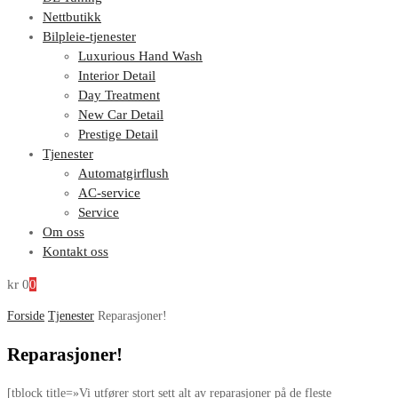
Nettbutikk
Bilpleie-tjenester
Luxurious Hand Wash
Interior Detail
Day Treatment
New Car Detail
Prestige Detail
Tjenester
Automatgirflush
AC-service
Service
Om oss
Kontakt oss
kr
0
0
Forside
Tjenester
Reparasjoner!
Reparasjoner
!
[tblock title=»Vi utfører stort sett alt av reparasjoner på de fleste