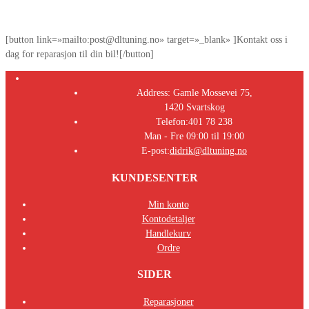
[button link=»mailto:post@dltuning.no» target=»_blank» ]Kontakt oss i
dag for reparasjon til din bil![/button]
Address:
Gamle Mossevei 75,
1420 Svartskog
Telefon:
401 78 238
Man - Fre 09:00 til 19:00
E-post:
didrik@dltuning.no
KUNDESENTER
Min konto
Kontodetaljer
Handlekurv
Ordre
SIDER
Reparasjoner