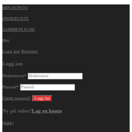
MIN KONTO
ØNSKELISTE
SAMMENLIGNE
Hei.
Logg inn
|
Registrer
Logg inn
Brukernavn
*
Passord
*
Glemt passord?
Ny på siden?
Lag en konto
(lukk)