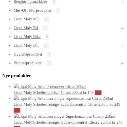
Rengjøringsmaskiner
5
Muc-Off MC produkter
7
Liqui Moly MC
16
Liqui Moly Bil
67
Liqui Moly Bike
9
Liqui Moly Båt
11
Hygieneprodukter
4
Bilpleieprodukter
52
Nye produkter
Liqui Moly Scheibenenteiser Citrus 500ml
kr
149
-0%
Liqui Moly Scheibenreiniger superkonzentrat Citrus 250ml
kr
249
-0%
Liqui Moly Scheibenreiniger Superkonzentrat Cherry 250ml
kr
249