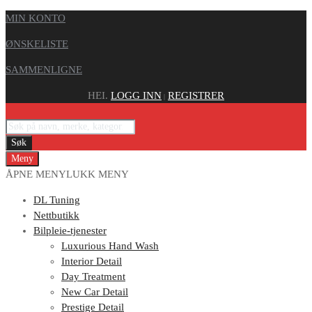
MIN KONTO
ØNSKELISTE
SAMMENLIGNE
HEI.
LOGG INN
REGISTRER
|
Søk
Meny
ÅPNE MENY
LUKK MENY
DL Tuning
Nettbutikk
Bilpleie-tjenester
Luxurious Hand Wash
Interior Detail
Day Treatment
New Car Detail
Prestige Detail