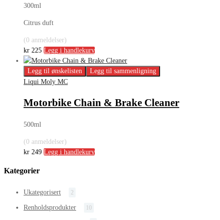
300ml
Citrus duft
(0 anmeldelser)
kr
225
Legg i handlekurv
Legg til ønskelisten
Legg til sammenligning
Liqui Moly MC
Motorbike Chain & Brake Cleaner
500ml
(0 anmeldelser)
kr
249
Legg i handlekurv
Kategorier
Ukategorisert
2
Renholdsprodukter
10