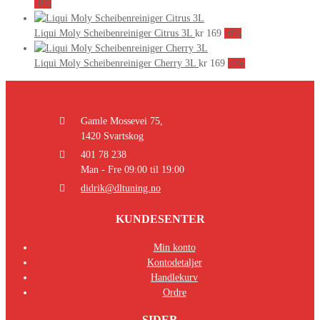
-0%
Liqui Moly Scheibenreiniger Citrus 3L
kr
169
-0%
Liqui Moly Scheibenreiniger Cherry 3L
kr
169
-0%
Gamle Mossevei 75,
1420 Svartskog
401 78 238
Man - Fre 09:00 til 19:00
didrik@dltuning.no
KUNDESENTER
Min konto
Kontodetaljer
Handlekurv
Ordre
SIDER