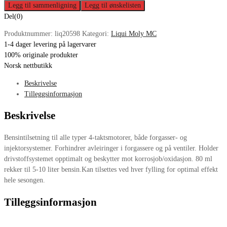
Legg til sammenligning
Legg til ønskelisten
Del(0)
Produktnummer:
liq20598
Kategori:
Liqui Moly MC
1-4 dager levering på lagervarer
100% originale produkter
Norsk nettbutikk
Beskrivelse
Tilleggsinformasjon
Beskrivelse
Bensintilsetning til alle typer 4-taktsmotorer, både forgasser- og
injektorsystemer. Forhindrer avleiringer i forgassere og på ventiler. Holder
drivstoffsystemet opptimalt og beskytter mot korrosjob/oxidasjon. 80 ml
rekker til 5-10 liter bensin.Kan tilsettes ved hver fylling for optimal effekt
hele sesongen.
Tilleggsinformasjon