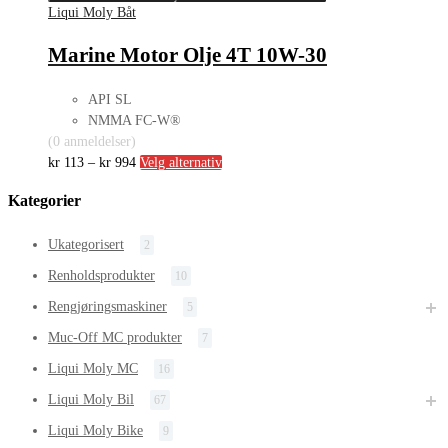
Liqui Moly Båt
Marine Motor Olje 4T 10W-30
API SL
NMMA FC-W®
(0 anmeldelser)
kr
113
–
kr
994
Velg alternativ
Kategorier
Ukategorisert
2
Renholdsprodukter
10
Rengjøringsmaskiner
5
Muc-Off MC produkter
7
Liqui Moly MC
16
Liqui Moly Bil
67
Liqui Moly Bike
9