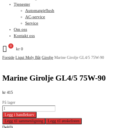
Tjenester
Automatgirflush
AC-service
Service
Om oss
Kontakt oss
0
kr
0
Forside
Liqui Moly Båt
Girolje
Marine Girolje GL4/5 75W-90
Marine Girolje GL4/5 75W-90
kr
415
På lager
Legg i handlekurv
Legg til sammenligning
Legg til ønskelisten
Del(0)