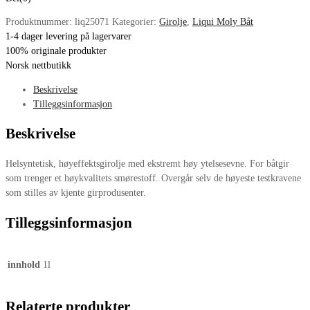
Produktnummer:
liq25071
Kategorier:
Girolje
,
Liqui Moly Båt
1-4 dager levering på lagervarer
100% originale produkter
Norsk nettbutikk
Beskrivelse
Tilleggsinformasjon
Beskrivelse
Helsyntetisk, høyeffektsgirolje med ekstremt høy ytelsesevne. For båtgir
som trenger et høykvalitets smørestoff. Overgår selv de høyeste testkravene
som stilles av kjente girprodusenter.
Tilleggsinformasjon
innhold
1l
Relaterte produkter