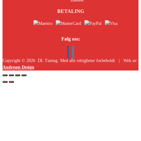
BETALING
Følg oss:
Copyright ©
2026
DL Tuning. Med alle rettigheter forbeholdt | Web av:
Andresen Design