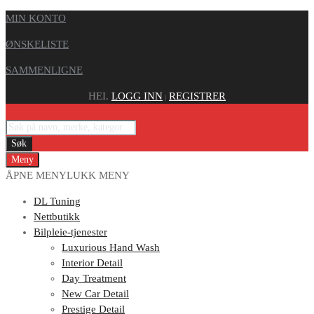
MIN KONTO
ØNSKELISTE
SAMMENLIGNE
HEI.
LOGG INN
REGISTRER
|
Søk
Meny
ÅPNE MENY
LUKK MENY
DL Tuning
Nettbutikk
Bilpleie-tjenester
Luxurious Hand Wash
Interior Detail
Day Treatment
New Car Detail
Prestige Detail