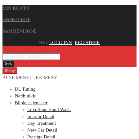
MIN KONTO
ØNSKELISTE
SAMMENLIGNE
HEI.
LOGG INN
REGISTRER
|
Søk
Meny
ÅPNE MENY
LUKK MENY
DL Tuning
Nettbutikk
Bilpleie-tjenester
Luxurious Hand Wash
Interior Detail
Day Treatment
New Car Detail
Prestige Detail