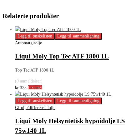
Relaterte produkter
Legg til ønskelisten
Legg til sammenligning
Automatgirolje
Liqui Moly Top Tec ATF 1800 1L
Top Tec ATF 1800 1L
(0 anmeldelser)
kr
335
Les mer
Legg til ønskelisten
Legg til sammenligning
Girolje/differensialolje
Liqui Moly Helsyntetisk hypoidolje LS
75w140 1L