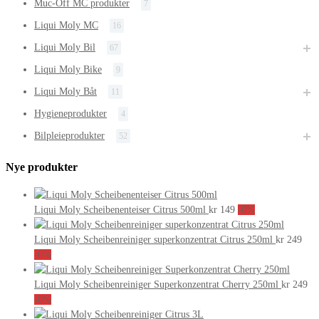
Muc-Off MC produkter
7
Liqui Moly MC
16
Liqui Moly Bil
67
Liqui Moly Bike
9
Liqui Moly Båt
11
Hygieneprodukter
4
Bilpleieprodukter
52
Nye produkter
Liqui Moly Scheibenenteiser Citrus 500ml
kr
149
-0%
Liqui Moly Scheibenreiniger superkonzentrat Citrus 250ml
kr
249
-0%
Liqui Moly Scheibenreiniger Superkonzentrat Cherry 250ml
kr
249
-0%