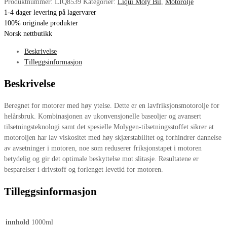
Produktnummer:
LIQ8539
Kategorier:
Liqui Moly Bil
,
Motorolje
1-4 dager levering på lagervarer
100% originale produkter
Norsk nettbutikk
Beskrivelse
Tilleggsinformasjon
Beskrivelse
Beregnet for motorer med høy ytelse. Dette er en lavfriksjonsmotorolje for
helårsbruk. Kombinasjonen av ukonvensjonelle baseoljer og avansert
tilsetningsteknologi samt det spesielle Molygen-tilsetningsstoffet sikrer at
motoroljen har lav viskositet med høy skjærstabilitet og forhindrer dannelse
av avsetninger i motoren, noe som reduserer friksjonstapet i motoren
betydelig og gir det optimale beskyttelse mot slitasje. Resultatene er
besparelser i drivstoff og forlenget levetid for motoren.
Tilleggsinformasjon
innhold
1000ml