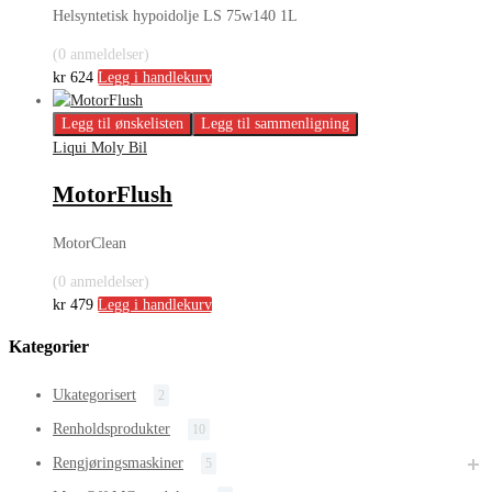
Helsyntetisk hypoidolje LS 75w140 1L
(0 anmeldelser)
kr
624
Legg i handlekurv
Legg til ønskelisten
Legg til sammenligning
Liqui Moly Bil
MotorFlush
MotorClean
(0 anmeldelser)
kr
479
Legg i handlekurv
Kategorier
Ukategorisert
2
Renholdsprodukter
10
Rengjøringsmaskiner
5