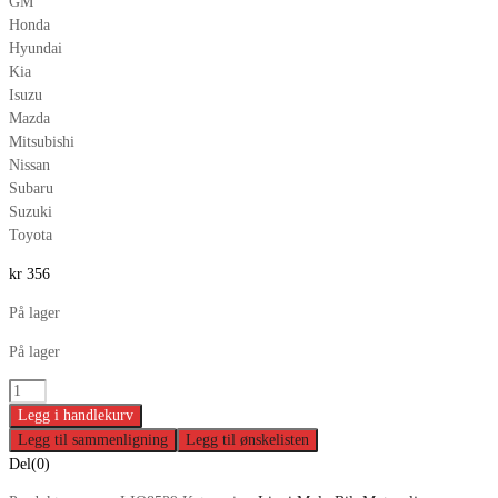
GM
Honda
Hyundai
Kia
Isuzu
Mazda
Mitsubishi
Nissan
Subaru
Suzuki
Toyota
kr
356
På lager
På lager
Legg i handlekurv
Legg til sammenligning
Legg til ønskelisten
Del(0)