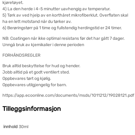
kjøretøyet.
4) La den herde i 4-5 minutter uavhengig av temperatur.
5) Tørk av ved hjelp av en korthåret mikrofiberklut. Overflaten skal
ha en lett motstand når du tørker av.
6) Berøringstørr på 1 time og fullstendig herdingstid er 24 timer.
NB: Coatingen når ikke optimal resistans før det har gått 7 dager.
Unngå bruk av kjemikalier i denne perioden
FORHÅNDSREGLER
Bruk alltid beskyttelse for hud og hender.
Jobb alltid på et godt ventilert sted.
Oppbevares tørt og kjølig.
Oppbevares utilgjengelig for barn.
https://app.ecoonline.com/documents/msds/1011212/19028121.pdf
Tilleggsinformasjon
innhold
30ml