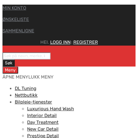
MIN KONTO
ØNSKELISTE
SAMMENLIGNE
HEI.
LOGG INN
REGISTRER
|
Søk
Meny
ÅPNE MENY
LUKK MENY
DL Tuning
Nettbutikk
Bilpleie-tjenester
Luxurious Hand Wash
Interior Detail
Day Treatment
New Car Detail
Prestige Detail