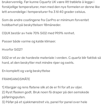
brukervennlig. Før kunne Cquartz UK være litt trøblete å legge i
forskjellige temperaturer, men med den nye formelen er denne like
lett anvendelige i temperaturer fra 3 til 40 grader celsius.
Som de andre coatingene fra CarPro er minimum forventet
holdbarhet på beskyttelsen 18måneder.
CQUK består av hele 70% SiO2 med 99,9% renhet.
Passer både varme og kalde klimaer.
Hvorfor SiO2?
SiO2 er et av de hardeste materiale i verden. C.quartz blir faktisk så
hard, at den beskytter mot mindre riper og swirls.
En komplett og varig beskyttelse
FRAMGANGSMÅTE
1) Klargjør og rens flatene slik at de er fri for alt av oljer.
2) Ryst flasken godt. Bruk noen få draper på den semskede
påføringsputen.
3) Påfør på et sjakkmønstret vis, panel for panel over hele