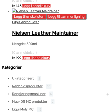
(0 anmeldelser)
kr
143
Legg i handlekurv
Legg til ønskelisten
Legg til sammenligning
Bilpleieprodukter
Nielsen Leather Maintainer
Mengde: 500ml
(0 anmeldelser)
kr
199
Legg i handlekurv
Kategorier
Ukategorisert
2
Renholdsprodukter
10
Rengjøringsmaskiner
5
Muc-Off MC produkter
7
Liqui Moly MC
16