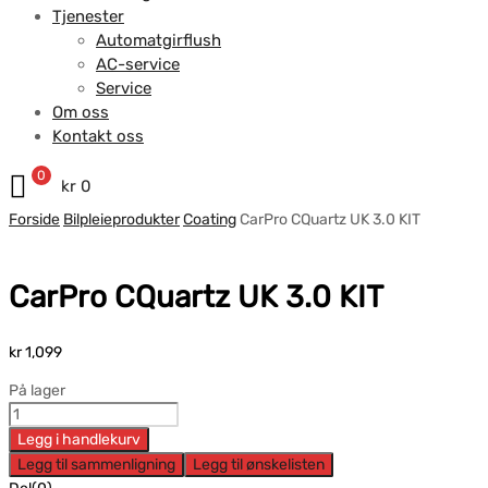
Tjenester
Automatgirflush
AC-service
Service
Om oss
Kontakt oss
0
kr
0
Forside
Bilpleieprodukter
Coating
CarPro CQuartz UK 3.0 KIT
CarPro CQuartz UK 3.0 KIT
kr
1,099
På lager
Legg i handlekurv
Legg til sammenligning
Legg til ønskelisten