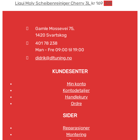
Liqui Moly Scheibenreiniger Cherry 3L
kr
169
-0%
Gamle Mossevei 75,
1420 Svartskog
401 78 238
Man - Fre 09:00 til 19:00
didrik@dltuning.no
KUNDESENTER
Min konto
Kontodetaljer
Handlekurv
Ordre
SIDER
Reparasjoner
Montering