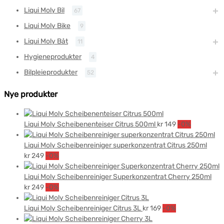
Liqui Moly Bil
67
Liqui Moly Bike
9
Liqui Moly Båt
11
Hygieneprodukter
4
Bilpleieprodukter
52
Nye produkter
Liqui Moly Scheibenenteiser Citrus 500ml
kr
149
-0%
Liqui Moly Scheibenreiniger superkonzentrat Citrus 250ml
kr
249
-0%
Liqui Moly Scheibenreiniger Superkonzentrat Cherry 250ml
kr
249
-0%
Liqui Moly Scheibenreiniger Citrus 3L
kr
169
-0%