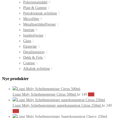
Poleringsmiddel
6
Plast & Gummi
2
Petrokjemisk avfetting
3
Microfiber
8
Metallpartikkelfjerner
1
Interiør
8
Insektsfjerner
1
Glass
2
Eksteriør
5
Detailingspray
2
Dekk & Felg
5
Coating
5
Alkalisk avfetting
1
Nye produkter
Liqui Moly Scheibenenteiser Citrus 500ml
kr
149
-0%
Liqui Moly Scheibenreiniger superkonzentrat Citrus 250ml
kr
249
-0%