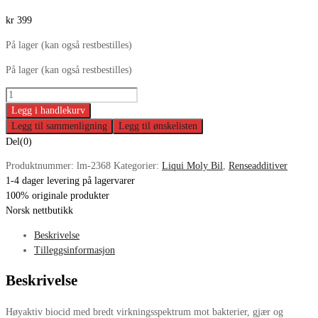
kr
399
På lager (kan også restbestilles)
På lager (kan også restbestilles)
Antibakterie
Diesel
Legg i handlekurv
antall
Legg til sammenligning
Legg til ønskelisten
Del(0)
Produktnummer:
lm-2368
Kategorier:
Liqui Moly Bil
,
Renseadditiver
1-4 dager levering på lagervarer
100% originale produkter
Norsk nettbutikk
Beskrivelse
Tilleggsinformasjon
Beskrivelse
Høyaktiv biocid med bredt virkningsspektrum mot bakterier, gjær og