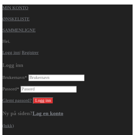
MIN KONTO
ØNSKELISTE
SAMMENLIGNE
Hei.
Logg inn
|
Registrer
Logg inn
Brukernavn
*
Passord
*
Glemt passord?
Ny på siden?
Lag en konto
(lukk)