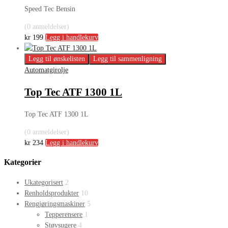
Speed Tec Bensin
(0 anmeldelser)
kr
199
Legg i handlekurv
Legg til ønskelisten
Legg til sammenligning
Automatgirolje
Top Tec ATF 1300 1L
Top Tec ATF 1300 1L
(0 anmeldelser)
kr
234
Legg i handlekurv
Kategorier
Ukategorisert
2
Renholdsprodukter
10
Rengjøringsmaskiner
5
Tepperensere
1
Støvsugere
4