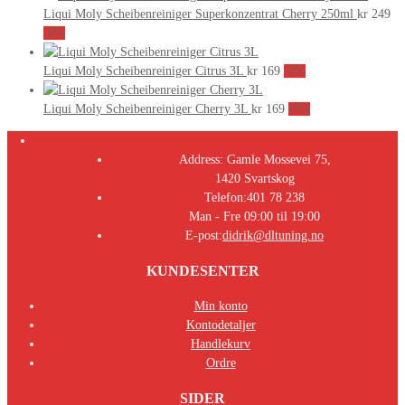
Liqui Moly Scheibenreiniger Superkonzentrat Cherry 250ml
kr
249
-0%
Liqui Moly Scheibenreiniger Citrus 3L
kr
169
-0%
Liqui Moly Scheibenreiniger Cherry 3L
kr
169
-0%
Address:
Gamle Mossevei 75,
1420 Svartskog
Telefon:
401 78 238
Man - Fre 09:00 til 19:00
E-post:
didrik@dltuning.no
KUNDESENTER
Min konto
Kontodetaljer
Handlekurv
Ordre
SIDER