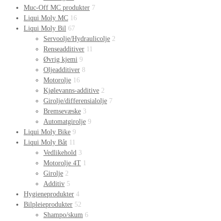
Muc-Off MC produkter
7
Liqui Moly MC
16
Liqui Moly Bil
67
Servoolje/Hydraulicolje
2
Renseadditiver
11
Øvrig kjemi
9
Oljeadditiver
8
Motorolje
16
Kjølevanns-additive
2
Girolje/differensialolje
7
Bremsevæske
3
Automatgirolje
9
Liqui Moly Bike
9
Liqui Moly Båt
11
Vedlikehold
3
Motorolje 4T
1
Girolje
2
Additiv
5
Hygieneprodukter
4
Bilpleieprodukter
52
Shampo/skum
6