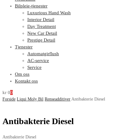
Bilpleie-tjenester
Luxurious Hand Wash
Interior Detail
Day Treatment
New Car Detail
Prestige Detail
Tjenester
Automatgirflush
AC-service
Service
Om oss
Kontakt oss
kr
0
0
Forside
Liqui Moly Bil
Renseadditiver
Antibakterie Diesel
Antibakterie Diesel
Antibakterie Diesel