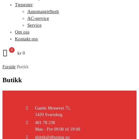
Tjenester
Automatgirflush
AC-service
Service
Om oss
Kontakt oss
0
kr
0
Forside
Butikk
Butikk
Gamle Mossevei 75,
1420 Svartskog
401 78 238
Man - Fre 09:00 til 19:00
didrik@dltuning.no