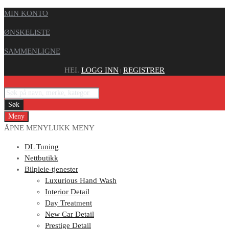
MIN KONTO
ØNSKELISTE
SAMMENLIGNE
HEI.
LOGG INN
REGISTRER
|
Søk
Meny
ÅPNE MENY
LUKK MENY
DL Tuning
Nettbutikk
Bilpleie-tjenester
Luxurious Hand Wash
Interior Detail
Day Treatment
New Car Detail
Prestige Detail